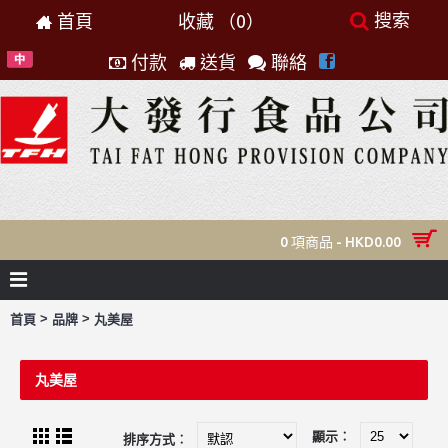
搜索
首頁
收藏 （
0
）
付款
送貨
聯絡
0 項商品 - HKD0.00
>
>
首頁
品牌
丸美屋
丸美屋
顯示︰
排序方式︰