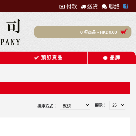
付款
送貨
聯絡
0 項商品 - HKD0.00
預訂貨品
品牌
顯示︰
排序方式︰