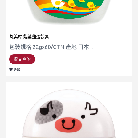
丸美屋 紫菜雞蛋飯素
包裝規格 22gx60/CTN 產地 日本 ..
提交查詢
收藏