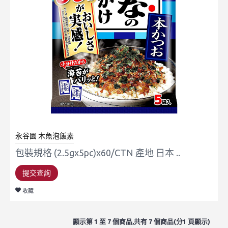
永谷園 木魚泡飯素
包裝規格 (2.5gx5pc)x60/CTN 產地 日本 ..
提交查詢
收藏
顯示第 1 至 7 個商品,共有 7 個商品(分1 頁顯示)