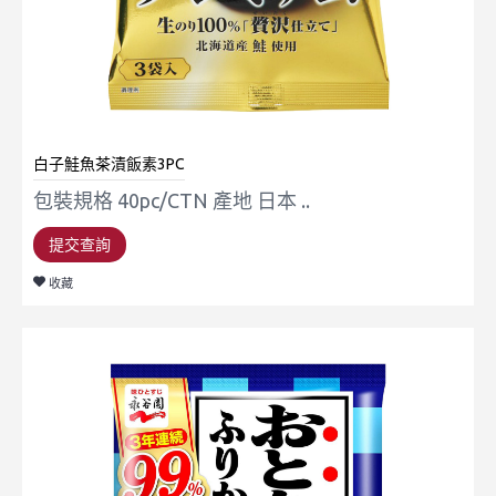
白子鮭魚茶漬飯素3PC
包裝規格 40pc/CTN 產地 日本 ..
提交查詢
收藏