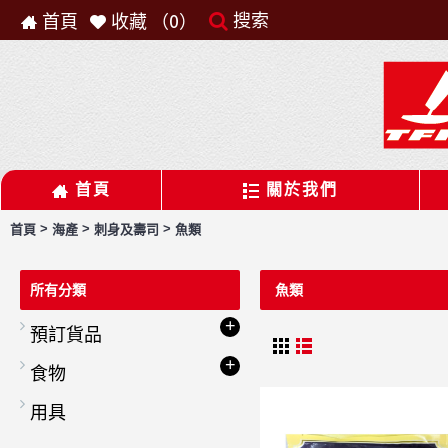
搜索
首頁
收藏 （
0
）
首頁
關於我們
>
>
>
首頁
海產
刺身及壽司
魚類
所有分類
魚類
+
預訂貨品
+
食物
用具