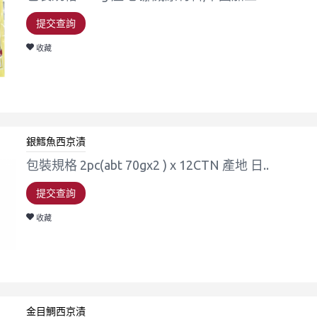
提交查詢
收藏
銀鱈魚西京漬
包裝規格 2pc(abt 70gx2 ) x 12CTN 產地 日..
提交查詢
收藏
金目鯛西京漬