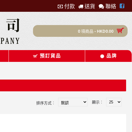
付款
送貨
聯絡
0 項商品 - HKD0.00
預訂貨品
品牌
顯示︰
排序方式︰